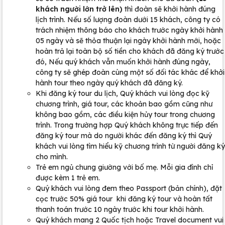
khách người lớn trở lên)
thì đoàn sẽ khởi hành đúng
lịch trình. Nếu số lượng đoàn dưới 15 khách, công ty có
trách nhiệm thông báo cho khách trước ngày khởi hành
05 ngày và sẽ thỏa thuận lại ngày khởi hành mới, hoặc
hoàn trả lại toàn bộ số tiền cho khách đã đăng ký trước
đó, Nếu quý khách vẫn muốn khởi hành đúng ngày,
công ty sẽ ghép đoàn cùng một số đối tác khác để khởi
hành tour theo ngày quý khách đã đăng ký.
Khi đăng ký tour du lịch, Quý khách vui lòng đọc kỹ
chương trình, giá tour, các khoản bao gồm cũng như
không bao gồm, các điều kiện hủy tour trong chương
trình. Trong trường hợp Quý khách không trực tiếp đến
đăng ký tour mà do người khác đến đăng ký thì Quý
khách vui lòng tìm hiểu kỹ chương trình từ người đăng ký
cho mình.
Trẻ em ngủ chung giường với bố mẹ. Mỗi gia đình chỉ
được kèm 1 trẻ em.
Quý khách vui lòng đem theo Passport (bản chính), đặt
cọc trước 50% giá tour khi đăng ký tour và hoàn tất
thanh toán trước 10 ngày trước khi tour khởi hành.
Quý khách mang 2 Quốc tịch hoặc Travel document vui