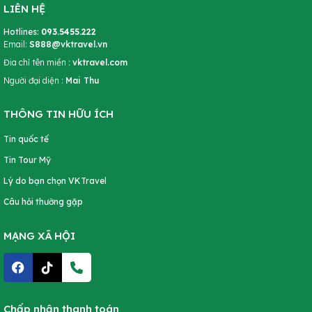
LIÊN HỆ
Hotlines:
093.5455.222
Email:
S888@vktravel.vn
Đia chỉ tên miền :
vktravel.com
Người đại diện :
Mai Thu
THÔNG TIN HỮU ÍCH
Tin quốc tế
Tin Tour Mỹ
Lý do bạn chọn VKTravel
Câu hỏi thường gặp
MẠNG XÃ HỘI
Chấp nhận thanh toán