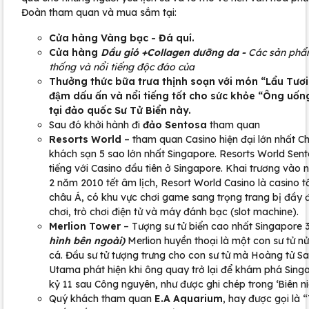
Đoàn tham quan và mua sắm tại:
Cửa hàng Vàng bạc - Đá quí.
Cửa hàng
Dầu gió +Collagen dưỡng da -
Các sản phẩ
thống và nổi tiếng độc đáo của
Thưởng thức bữa trưa thịnh soạn với món “Lẩu Tươ
đậm dấu ấn và nổi tiếng tốt cho sức khỏe “Ông uố
tại đảo quốc Sư Tử Biển này.
Sau đó khởi hành đi
đảo Sentosa
tham quan
Resorts World
– tham quan Casino hiện đại lớn nhất Ch
khách sạn 5 sao lớn nhất Singapore. Resorts World Sen
tiếng với Casino đầu tiên ở Singapore. Khai trương vào 
2 năm 2010 tết âm lịch, Resort World Casino là casino t
châu Á, có khu vực chơi game sang trọng trang bị đầy 
chơi, trò chơi điện tử và máy đánh bạc (slot machine).
Merlion Tower
– Tượng sư tử biển cao nhất Singapore
hình bên ngoài)
Merlion huyền thoại là một con sư tử n
cá. Đầu sư tử tượng trưng cho con sư tử mà Hoàng tử Sa
Utama phát hiện khi ông quay trở lại để khám phá Sing
kỷ 11 sau Công nguyên, như được ghi chép trong ‘Biên ni
Quý khách tham quan
E.A Aquarium
, hay được gọi là 