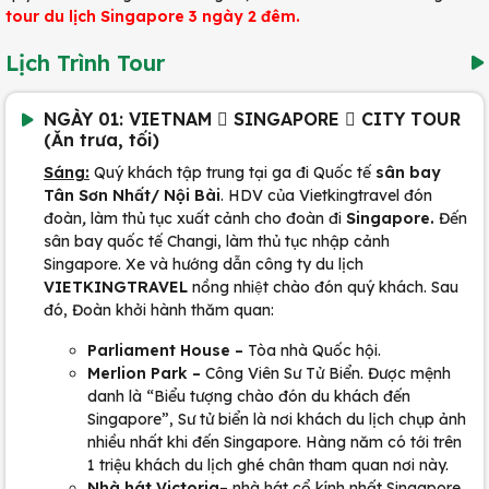
tour du lịch Singapore 3 ngày 2 đêm.
Lịch Trình Tour
NGÀY 01: VIETNAM  SINGAPORE  CITY TOUR
(Ăn trưa, tối)
Sáng:
Quý khách tập trung tại ga đi Quốc tế
sân bay
Tân Sơn Nhất/ Nội Bài
. HDV của Vietkingtravel đón
đoàn
,
làm thủ tục xuất cảnh cho đoàn đi
Singapore.
Đến
sân bay quốc tế Changi, làm thủ tục nhập cảnh
Singapore. Xe và hướng dẫn công ty du lịch
VIETKINGTRAVEL
nồng nhiệt chào đón quý khách. Sau
đó, Đoàn khởi hành thăm quan:
Parliament House
–
Tòa nhà Quốc hội.
Merlion Park
–
Công Viên Sư Tử Biển. Được mệnh
danh là “Biểu tượng chào đón du khách đến
Singapore”, Sư tử biển là nơi khách du lịch chụp ảnh
nhiều nhất khi đến Singapore. Hàng năm có tới trên
1 triệu khách du lịch ghé chân tham quan nơi này.
Nhà hát Victoria
– nhà hát cổ kính nhất Singapore.