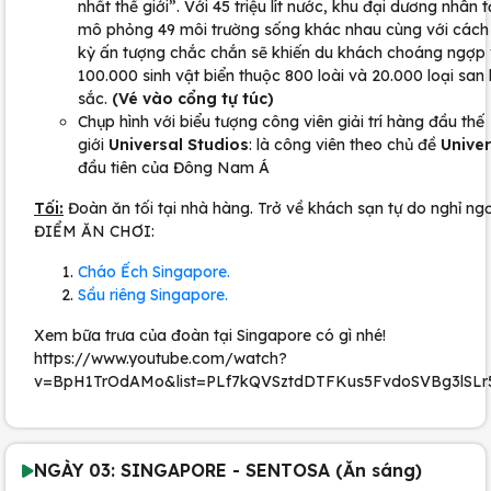
nhất thế giới”. Với 45 triệu lít nước, khu đại dương nhân 
mô phỏng 49 môi trường sống khác nhau cùng với cách 
kỳ ấn tượng chắc chắn sẽ khiến du khách choáng ngợp 
100.000 sinh vật biển thuộc 800 loài và 20.000 loại sa
sắc.
(Vé vào cổng tự túc)
Chụp hình với biểu tượng công viên giải trí hàng đầu thế
giới
Universal Studios
: là công viên theo chủ đề
Univer
đầu tiên của Đông Nam Á
Tối:
Đoàn ăn tối tại nhà hàng. Trở về khách sạn tự do nghỉ ng
ĐIỂM ĂN CHƠI:
Cháo Ếch Singapore.
Sầu riêng Singapore.
Xem bữa trưa của đoàn tại Singapore có gì nhé!
https://www.youtube.com/watch?
v=BpH1TrOdAMo&list=PLf7kQVSztdDTFKus5FvdoSVBg3lSLr
NGÀY 03: SINGAPORE - SENTOSA (Ăn sáng)