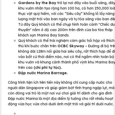
Gardens by the Bay
trở lại nơi đây vào buổi sáng, đây
khu vườn nhân tạo rộng hơn 100 ha, có hơn 250,000 loà
thực vật quý hiếm, với các “Siêu cây” khổng lồ lấy năng
lượng mặt trời vào ban ngày và tự tỏa sáng vào ban đê
Từ đây Quý khách có thể chụp hình toàn cảnh "Chiếc du
thuyền" nằm ở độ cao 200m trên đỉnh của ba tòa tháp
khách sạn Marina Bay Sands.
Quý khách có thể trải nghiệm cảm giác hồi hộp và thích
thú khi bước chân trên
OCBC Skyway -
Đường đi bộ trê
không dài 128m nối giữa hai siêu cây
,
rất thích hợp để đ
vào bất cứ thời điểm nào, nơi có thể ngắm nhìn toàn bộ
khu vườn và khung cảnh thành phố vịnh khu Marina Bay
trên cao
(chi phí tự túc).
Đập nước Marina Barrage.
Công trình tiện ích tiên tiến này không chỉ cung cấp nước cho
người dân Singapore và giúp giảm bớt tình trạng ngập lụt, mà
còn đóng vai trò là một nơi vui chơi giải trí dành cho gia đình
Đập nước Marina là một địa điểm lý tưởng cho rất nhiều hoạt
động vừa học vừa chơi dưới ánh mặt trời và giải trí dưới nước.