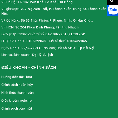
VP Hà Nội:
LK 142 Văn Khê, La Khê, Hà Đông
VP giao dịch:
212 Nguyễn Trãi, P. Thanh Xuân Trung, Q. Thanh Xuân, Hà
Nội.
VP Đà Nẵng:
Số 35 Thái Phiên, P. Phước Ninh, Q. Hải Châu.
VP HCM:
Số 204 Phan Đình Phùng, P2, Phú Nhuận.
Giấy phép lữ hành quốc tế số:
01-1082/2018/TCDL-GP
LHQTSố ĐKKD :
0105622865
– Mã số thuế:
0105622865
Ngày ĐKKĐ :
09/11/2011
– Nơi đăng ký:
Sở KHĐT Tp Hà Nội
Lĩnh vực kinh doanh:
Đại lý du lịch
ĐIỀU KHOẢN - CHÍNH SÁCH
Hướng dẫn đặt Tour
Chính sách hoàn hủy
Hình thức thanh toán
Điều khoản website
Chính sách bảo mật