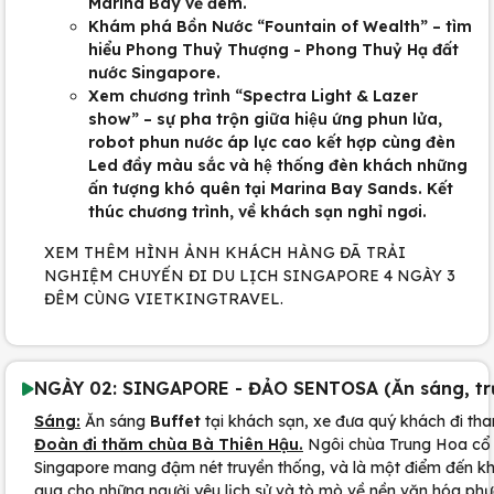
Marina Bay về đêm.
Khám phá Bồn Nước “Fountain of Wealth” – tìm
hiểu Phong Thuỷ Thượng - Phong Thuỷ Hạ đất
nước Singapore.
Xem chương trình “Spectra Light & Lazer
show” – sự pha trộn giữa hiệu ứng phun lửa,
robot phun nước áp lực cao kết hợp cùng đèn
Led đầy màu sắc và hệ thống đèn khách những
ấn tượng khó quên tại Marina Bay Sands. Kết
thúc chương trình, về khách sạn nghỉ ngơi.
XEM THÊM HÌNH ẢNH KHÁCH HÀNG ĐÃ TRẢI
NGHIỆM CHUYẾN ĐI DU LỊCH SINGAPORE 4 NGÀY 3
ĐÊM CÙNG VIETKINGTRAVEL.
NGÀY 02: SINGAPORE - ĐẢO SENTOSA (Ăn sáng, trư
Sáng:
Ăn sáng
Buffet
tại khách sạn, xe đưa quý khách đi th
Đoàn đi thăm chùa Bà Thiên Hậu.
Ngôi chùa Trung Hoa cổ 
Singapore mang đậm nét truyền thống, và là một điểm đến k
qua cho những người yêu lịch sử và tò mò về nền văn hóa ph