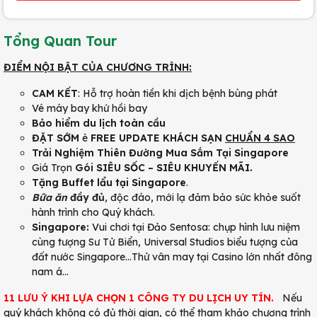
Tổng Quan Tour
ĐIỂM NỘI BẬT CỦA CHƯƠNG TRÌNH:
CAM KẾT
: Hỗ trợ hoàn tiền khi dịch bệnh bùng phát
Vé máy bay khứ hồi bay
Bảo hiểm du lịch toàn cầu
ĐẶT SỚM
è
FREE UPDATE KHÁCH SẠN
CHUẨN 4 SAO
Trải Nghiệm Thiên Đường Mua Sắm Tại Singapore
Giá Trọn
Gói SIÊU SỐC – SIÊU KHUYẾN MÃI.
Tặng Buffet lẩu tại Singapore
.
Bữa ăn
đầy đủ
, độc đáo, mới lạ đảm bảo sức khỏe suốt
hành trình cho Quý khách.
Singapore:
Vui chơi tại Đảo Sentosa: chụp hình lưu niệm
cùng tượng Sư Tử Biển, Universal Studios biểu tượng của
đất nước Singapore…Thử vân may tại Casino lớn nhất đông
nam á…
11 LƯU Ý KHI LỰA CHỌN 1 CÔNG TY DU LỊCH UY TÍN.
Nếu
quý khách không có đủ thời gian, có thể tham khảo chương trình