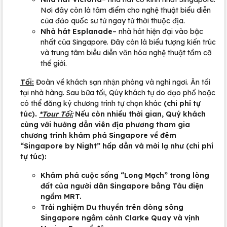
Nơi đây còn là tâm điểm cho nghệ thuật biểu diễn
của đảo quốc sư tử ngay từ thời thuộc địa.
Nhà hát Esplanade
– nhà hát hiện đại vào bậc
nhất của Singapore. Đây còn là biểu tượng kiến trúc
và trung tâm biễu diễn văn hóa nghệ thuật tầm cỡ
thế giới.
Tối:
Đoàn về khách sạn nhận phòng và nghỉ ngơi. Ăn tối
tại nhà hàng. Sau bữa tối, Qúy khách tự do dạo phố hoặc
có thể đăng ký chương trình tự chọn khác
(chi phí tự
túc).
*Tour Tối:
Nếu còn nhiều thời gian, Quý khách
cùng với hướng dẫn viên địa phương tham gia
chương trình khám phá Singapore về đêm
“Singapore by Night” hấp dẫn và mới lạ như (chi phí
tự túc):
Khám phá cuộc sống “Long Mạch” trong lòng
đất của người dân Singapore bằng Tàu điện
ngầm MRT.
Trải nghiệm Du thuyền trên dòng sông
Singapore ngắm cảnh Clarke Quay và vịnh