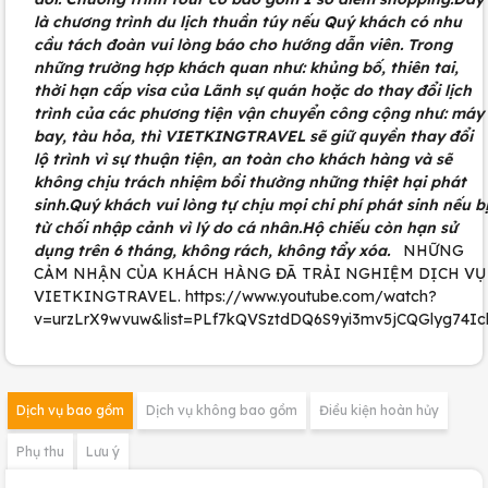
là chương trình du lịch thuần túy nếu Quý khách có nhu
cầu tách đoàn vui lòng báo cho hướng dẫn viên. Trong
những trường hợp khách quan như: khủng bố, thiên tai,
thời hạn cấp visa của Lãnh sự quán hoặc do thay đổi lịch
trình của các phương tiện vận chuyển công cộng như: máy
bay, tàu hỏa, thì VIETKINGTRAVEL sẽ giữ quyền thay đổi
lộ trình vì sự thuận tiện, an toàn cho khách hàng và sẽ
không chịu trách nhiệm bồi thường những thiệt hại phát
sinh.Quý khách vui lòng tự chịu mọi chi phí phát sinh nếu b
từ chối nhập cảnh vì lý do cá nhân.Hộ chiếu còn hạn sử
dụng trên 6 tháng, không rách, không tẩy xóa.
NHỮNG
CẢM NHẬN CỦA KHÁCH HÀNG ĐÃ TRẢI NGHIỆM DỊCH VỤ
VIETKINGTRAVEL. https://www.youtube.com/watch?
v=urzLrX9wvuw&list=PLf7kQVSztdDQ6S9yi3mv5jCQGlyg74Ic
Dịch vụ bao gồm
Dịch vụ không bao gồm
Điều kiện hoàn hủy
Phụ thu
Lưu ý