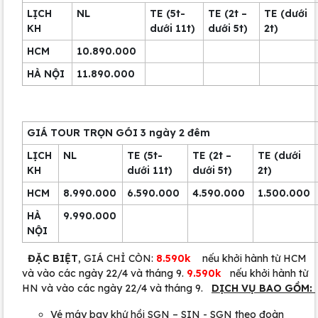
LỊCH
NL
TE (5t-
TE (2t –
TE (dưới
KH
dưới 11t)
dưới 5t)
2t)
HCM
10.890.000
HÀ NỘI
11.890.000
GIÁ TOUR TRỌN GÓI 3 ngày 2 đêm
LỊCH
NL
TE (5t-
TE (2t –
TE (dưới
KH
dưới 11t)
dưới 5t)
2t)
HCM
8.990.000
6.590.000
4.590.000
1.500.000
HÀ
9.990.000
NỘI
ĐẶC BIỆT
, GIÁ CHỈ CÒN:
8.590k
nếu khởi hành từ HCM
và vào các ngày 22/4 và tháng 9.
9.590k
nếu khởi hành từ
HN và vào các ngày 22/4 và tháng 9.
DỊCH VỤ BAO GỒM:
Vé máy bay khứ hồi SGN – SIN - SGN theo đoàn