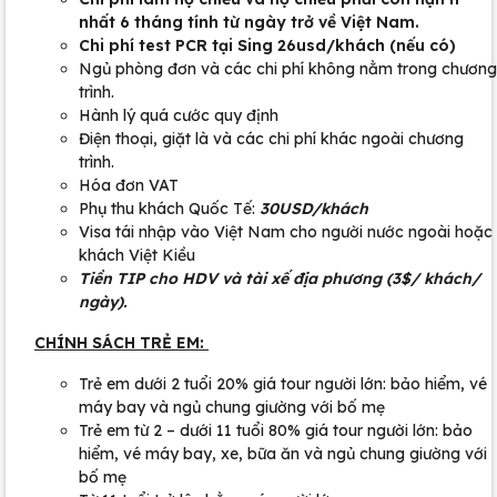
nhất 6 tháng tính từ ngày trở về Việt Nam.
Chi phí test PCR tại Sing 26usd/khách (nếu có)
Ngủ phòng đơn và các chi phí không nằm trong chương
trình.
Hành lý quá cước quy định
Điện thoại, giặt là và các chi phí khác ngoài chương
trình.
Hóa đơn VAT
Phụ thu khách Quốc Tế:
30USD/khách
Visa tái nhập vào Việt Nam cho người nước ngoài hoặc
khách Việt Kiều
Tiền TIP cho HDV và tài xế địa phương (3$/ khách/
ngày).
CHÍNH SÁCH TRẺ EM:
Trẻ em dưới 2 tuổi 20% giá tour người lớn: bảo hiểm, vé
máy bay và ngủ chung giường với bố mẹ
Trẻ em từ 2 – dưới 11 tuổi 80% giá tour người lớn: bảo
hiểm, vé máy bay, xe, bữa ăn và ngủ chung giường với
bố mẹ