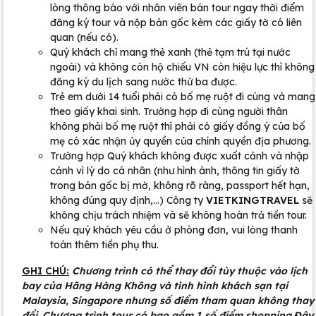
lòng thông báo với nhân viên bán tour ngay thời điểm
đăng ký tour và nộp bản gốc kèm các giấy tờ có liên
quan (nếu có).
Quý khách chỉ mang thẻ xanh (thẻ tạm trú tại nước
ngoài) và không còn hộ chiếu VN còn hiệu lực thì không
đăng ký du lịch sang nước thứ ba được.
Trẻ em dưới 14 tuổi phải có bố mẹ ruột đi cùng và mang
theo giấy khai sinh. Trường hợp đi cùng người thân
không phải bố mẹ ruột thì phải có giấy đồng ý của bố
mẹ có xác nhận ủy quyền của chính quyền địa phương.
Trường hợp Quý khách không được xuất cảnh và nhập
cảnh vì lý do cá nhân (như hình ành, thông tin giấy tờ
trong bản gốc bị mờ, không rõ ràng, passport hết hạn,
không đúng quy định,…) Công ty
VIETKINGTRAVEL
sẽ
không chịu trách nhiệm và sẽ không hoàn trả tiền tour.
Nếu quý khách yêu cầu ở phòng đơn, vui lòng thanh
toán thêm tiền phụ thu.
GHI CHÚ:
Chương trình có thể thay đổi tùy thuộc vào lịch
bay của Hãng Hàng Không và tình hình khách sạn tại
Malaysia, Singapore nhưng số điểm tham quan không thay
đổi. Chương trình tour có bao gồm 1 số điểm shopping.Đây