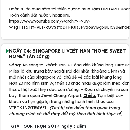
Đoàn tự do mua sắm tại thiên đường mua sắm ORHARD Roa
Toàn cảnh đất nước Singapore.
https://www.youtube.com/watch?v=vUv-
WTgTlzI&list=PLf7kQVSztdDTFKus5FvdoSVBg3lSLr5Su&inde
NGÀY 04: SINGAPORE  VIỆT NAM “HOME SWEET
HOME” (Ăn sáng)
Sáng:
Ăn sáng tại khách sạn. + Công viên khủng long Jurrasic
Miles: là khu trưng bày ngoài trời dài nhất (khoảng 1 km) và
mới nhất của Singapore với chủ đề về các loài khủng long.
Hơn 20 mô hình sinh vật tiền sử khác nhau được làm theo kích
thước thật xuất hiện dọc con đường. + Đoàn di chuyển ra sân
bay, thăm quan Jewel Changi Airport.
Chiều:
Tạm biệt quý
khách và hẹn gặp lại trong những hành trình khác của
VIETKINGTRAVEL.
(Thứ tự các điểm tham quan trong
chương trình có thể thay đổi tuỳ theo tình hình thực tế)
GIÁ TOUR TRỌN GÓI 4 ngày 3 đêm