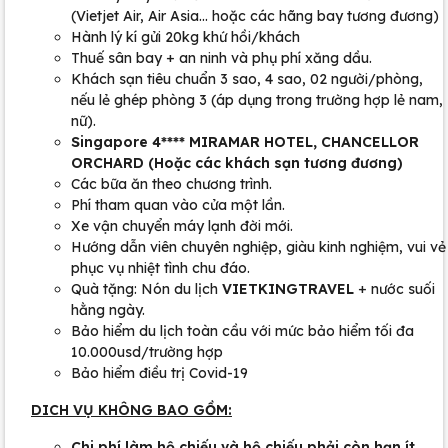
(Vietjet Air, Air Asia... hoặc các hãng bay tương đương)
Hành lý kí gửi 20kg khứ hồi/khách
Thuế sân bay + an ninh và phụ phí xăng dầu.
Khách sạn tiêu chuẩn 3 sao, 4 sao, 02 người/phòng,
nếu lẻ ghép phòng 3 (áp dụng trong trường hợp lẻ nam,
nữ).
Singapore 4**** MIRAMAR HOTEL, CHANCELLOR
ORCHARD (Hoặc các khách sạn tương đương)
Các bữa ăn theo chương trình.
Phí tham quan vào cửa một lần.
Xe vận chuyển máy lạnh đời mới.
Hướng dẫn viên chuyên nghiệp, giàu kinh nghiệm, vui vẻ
phục vụ nhiệt tình chu đáo.
Quà tặng: Nón du lịch
VIETKINGTRAVEL
+ nước suối
hằng ngày.
Bảo hiểm du lịch toàn cầu với mức bảo hiểm tối đa
10.000usd/trường hợp
Bảo hiểm điều trị Covid-19
DICH VỤ KHÔNG BAO GỒM:
Chi phí làm hộ chiếu và hộ chiếu phải còn hạn ít