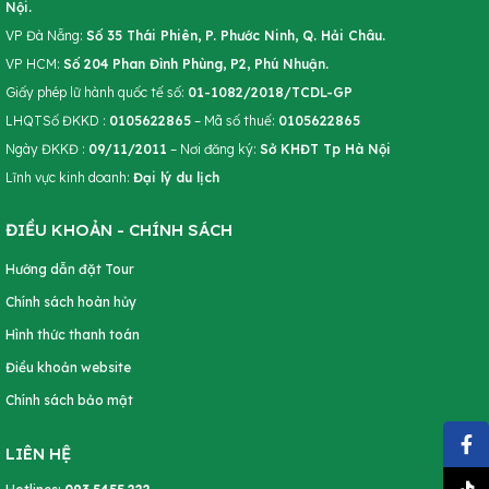
Nội.
VP Đà Nẵng:
Số 35 Thái Phiên, P. Phước Ninh, Q. Hải Châu.
VP HCM:
Số 204 Phan Đình Phùng, P2, Phú Nhuận.
Giấy phép lữ hành quốc tế số:
01-1082/2018/TCDL-GP
LHQTSố ĐKKD :
0105622865
– Mã số thuế:
0105622865
Ngày ĐKKĐ :
09/11/2011
– Nơi đăng ký:
Sở KHĐT Tp Hà Nội
Lĩnh vực kinh doanh:
Đại lý du lịch
ĐIỀU KHOẢN - CHÍNH SÁCH
Hướng dẫn đặt Tour
Chính sách hoàn hủy
Hình thức thanh toán
Điều khoản website
Chính sách bảo mật
LIÊN HỆ