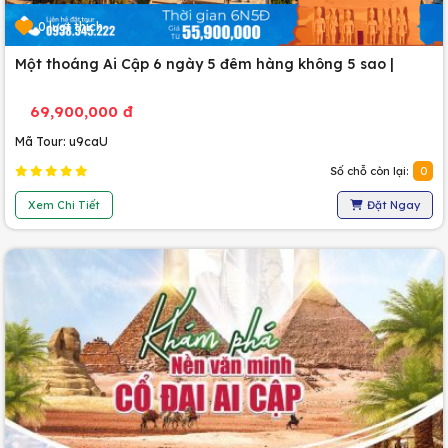
0 lượt thích
Một thoáng Ai Cập 6 ngày 5 đêm hàng không 5 sao |
69,900,000 đ
Mã Tour: u9caU
Số chỗ còn lại:
0
Xem Chi Tiết
Đặt Ngay