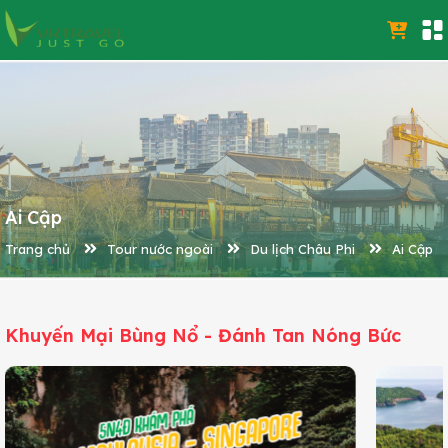
Ai Cập
Trang chủ
Tour nước ngoài
Du lịch Châu Phi
Ai Cập
Khuyến Mại Bùng Nổ - Đánh Tan Nóng Bức