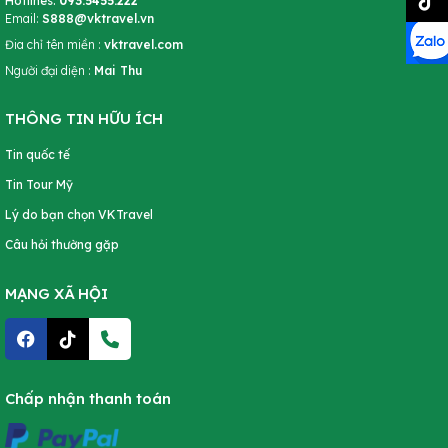
Hotlines:
093.5455.222
Email:
S888@vktravel.vn
Đia chỉ tên miền :
vktravel.com
Người đại diện :
Mai Thu
THÔNG TIN HỮU ÍCH
Tin quốc tế
Tin Tour Mỹ
Lý do bạn chọn VKTravel
Câu hỏi thường gặp
MẠNG XÃ HỘI
Chấp nhận thanh toán