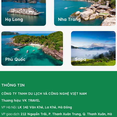
Hạ Long
Nha Trang
Phú Quốc
Sapa
THÔNG TIN
CÔNG TY TNHH DU LỊCH VÀ CÔNG NGHỆ VIỆT NAM
Thương hiệu: VK TRAVEL
VP Hà Nội:
LK 142 Văn Khê, La Khê, Hà Đông
VP giao dịch:
212 Nguyễn Trãi, P. Thanh Xuân Trung, Q. Thanh Xuân, Hà