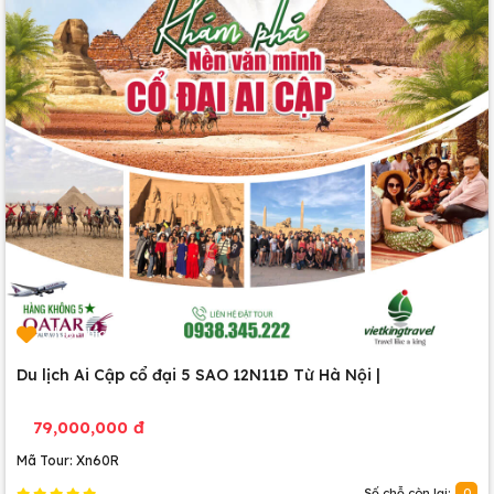
0 lượt thích
Du lịch Ai Cập cổ đại 5 SAO 12N11Đ Từ Hà Nội |
79,000,000 đ
Mã Tour: Xn60R
Số chỗ còn lại:
0