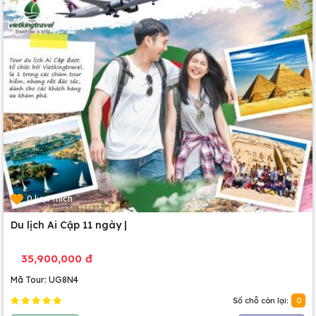
0 lượt thích
Du lịch Ai Cập 11 ngày |
35,900,000 đ
Mã Tour: UG8N4
Số chỗ còn lại:
0