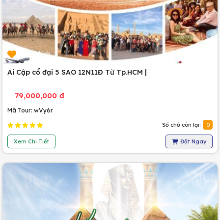
0 lượt thích
Ai Cập cổ đại 5 SAO 12N11Đ Từ Tp.HCM |
79,000,000 đ
Mã Tour: wVy6r
Số chỗ còn lại:
0
Xem Chi Tiết
Đặt Ngay