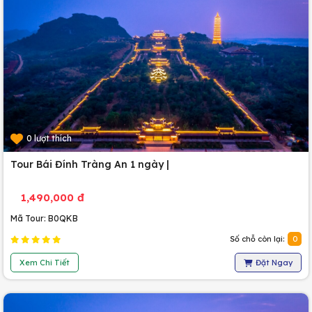
0 lượt thích
Tour Bái Đính Tràng An 1 ngày |
1,490,000 đ
Mã Tour: B0QKB
Số chỗ còn lại:
0
Xem Chi Tiết
Đặt Ngay