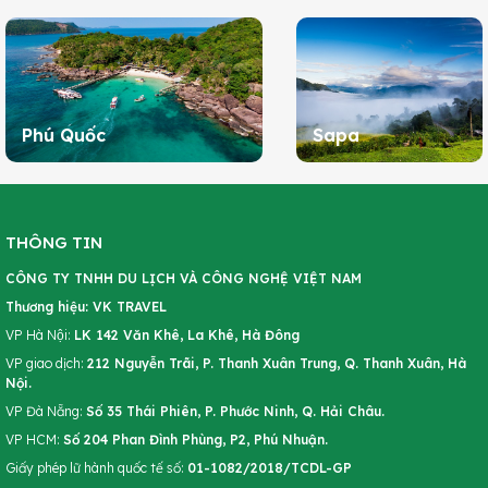
Phú Quốc
Sapa
THÔNG TIN
CÔNG TY TNHH DU LỊCH VÀ CÔNG NGHỆ VIỆT NAM
Thương hiệu: VK TRAVEL
VP Hà Nội:
LK 142 Văn Khê, La Khê, Hà Đông
VP giao dịch:
212 Nguyễn Trãi, P. Thanh Xuân Trung, Q. Thanh Xuân, Hà
Nội.
VP Đà Nẵng:
Số 35 Thái Phiên, P. Phước Ninh, Q. Hải Châu.
VP HCM:
Số 204 Phan Đình Phùng, P2, Phú Nhuận.
Giấy phép lữ hành quốc tế số:
01-1082/2018/TCDL-GP