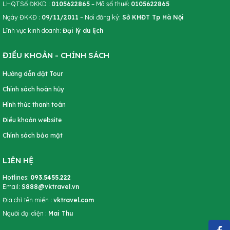
LHQTSố ĐKKD :
0105622865
– Mã số thuế:
0105622865
Ngày ĐKKĐ :
09/11/2011
– Nơi đăng ký:
Sở KHĐT Tp Hà Nội
Lĩnh vực kinh doanh:
Đại lý du lịch
ĐIỀU KHOẢN - CHÍNH SÁCH
Hướng dẫn đặt Tour
Chính sách hoàn hủy
Hình thức thanh toán
Điều khoản website
Chính sách bảo mật
LIÊN HỆ
Hotlines:
093.5455.222
Email:
S888@vktravel.vn
Đia chỉ tên miền :
vktravel.com
Người đại diện :
Mai Thu