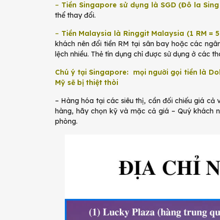
–
Tiền Singapore sử dụng là SGD (Đô la Sing
thể thay đổi.
–
Tiền Malaysia là Ringgit Malaysia (1 RM = 
khách nên đổi tiền RM tại sân bay hoặc các ngân h
lệch nhiều. Thẻ tín dụng chỉ được sử dụng ở các t
Chú ý tại Singapore: mọi người gọi tiền là Do
Mỹ sẽ bị thiệt thòi
– Hàng hóa tại các siêu thị, cần đối chiếu giá cả
hàng, hãy chọn kỹ và mặc cả giá – Quý khách nê
phòng.