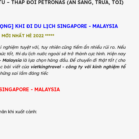
U – THÁP ĐÔI PETRONAS (ĂN SÁNG, TRƯA, TỐI)
RỌNG] KHI ĐI DU LỊCH SINGAPORE - MALAYSIA
 MỚI NHẤT HÈ 2022 *****
i nghiệm tuyệt vời, tuy nhiên cũng tiềm ẩn nhiều rủi ro. Nếu
c tốt, thì du lịch nước ngoài sẽ trở thành cực hình. Hiện nay
- Malaysia
là lựa chọn hàng đầu. Để chuyến đi thật tốt ( cho
c bài viết của
vietkingtravel - công ty với kinh nghiệm tổ
hững sai lầm đáng tiếc
 SINGAPORE - MALAYSIA
ân khi xuất cảnh: