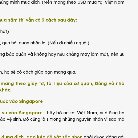
 chứng minh muc đích. (Nên mang theo USD mua tại Việt Nam
ua sắm thì vẫn có 3 cách sau đây:
nhất)
, qua hải quan nhận lại (Nếu đi nhiều người)
 công bảo quản và không hay nếu chẳng may làm mất, nên ưu
ạn, họ sẽ có cách giúp bạn mang qua.
mang theo giấy tờ, tài liệu của cơ quan, Đảng và nhà
 khác.
huốc vào Singapore
 su vào Singapore
, hãy bỏ nó tại Việt Nam, vì ở Sing họ
o vệ sinh. Đó cũng là 1 trong những nguyên nhân vì sao mà
 dung dịch, dao kéo đồ vật sắc nhọn
phải được đóng gói