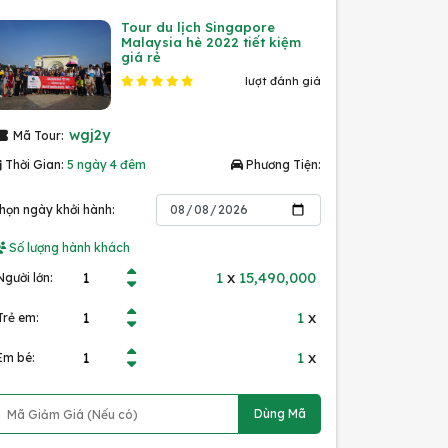
Tour du lịch Singapore
Malaysia hè 2022 tiết kiệm
giá rẻ
lượt đánh giá
wgj2y
Mã Tour:
Thời Gian:
5 ngày 4 đêm
Phương Tiện:
họn ngày khởi hành:
Số lượng hành khách
1
x
15,490,000
Người lớn:
1
x
Trẻ em:
1
x
Em bé:
Dùng Mã