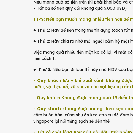
Nếu mang quá số tiền trên thì phải khai báo và
– Tất cả số tiền quy đổi không quá 5.000 USD)
TIPS: Nếu bạn muốn mang nhiều tiền hơn để m
+
Thứ 1
: Hãy để tiền trong thẻ tín dụng (cách tốt 
+
Thứ 2
: Hãy chia ra nhờ mỗi người cầm hộ một ít
Việc mang quá nhiều tiền mặt ko có lợi, vì mất
tiên cách 1.
+
Thứ 3
: Nếu bạn đi tour thì hãy nhờ HDV của b
– Quý khách lưu ý khi xuất cảnh không được 
nước, vật liệu nổ, vũ khí và các vật liệu bị cấm
– Quý khách Không được mang quá 19 điếu t
–
Qúy khách không được mang theo kẹo cao
cấm buôn bán, cũng như ăn kẹo cao su để đảm bả
Singapore lại nổi tiếng sạch sẽ đến thế.
–
Tất cả chất lỏng như dầu gội đầu, mỹ phẩm,