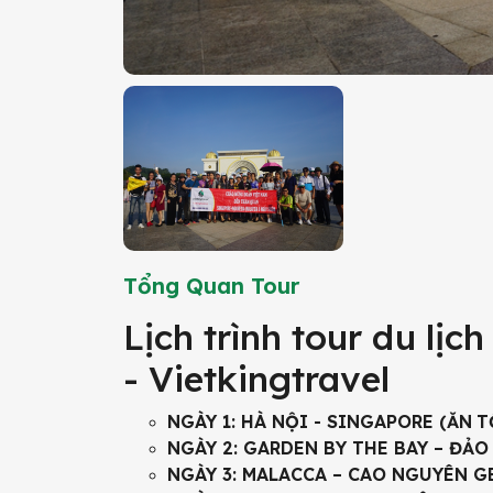
Tổng Quan Tour
Lịch trình tour du lị
- Vietkingtravel
NGÀY 1: HÀ NỘI - SINGAPORE (ĂN
T
NGÀY 2: GARDEN BY THE BAY – ĐẢO
NGÀY 3: MALACCA – CAO NGUYÊN G