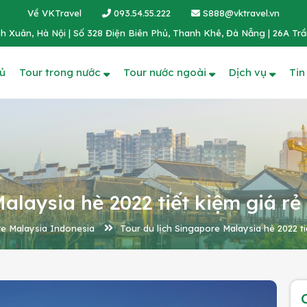
Về VKTravel
093.54.55.222
S888@vktravel.vn
h Xuân, Hà Nội | Số 328 Điện Biên Phủ, Thanh Khê, Đà Nẵng | 26A Trầ
ủ
Tour trong nước
Tour nước ngoài
Dịch vụ
Tin
alaysia hè 2022 tiết kiệm giá rẻ
e Malaysia Indonesia
Tour du lịch Singapore Malaysia hè 2022 ti