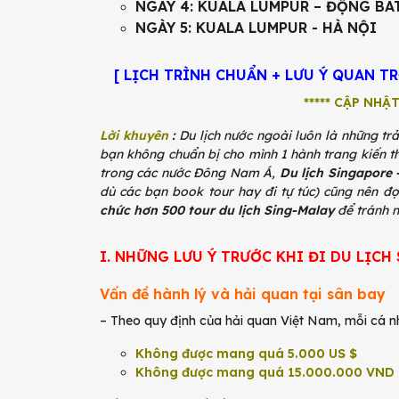
NGÀY 4: KUALA LUMPUR – ĐỘNG BAT
NGÀY 5: KUALA LUMPUR - HÀ NỘI
[ LỊCH TRÌNH CHUẨN + LƯU Ý QUAN T
***** CẬP NHẬT
Lời khuyên
:
Du lịch nước ngoài luôn là những trả
bạn không chuẩn bị cho mình 1 hành trang kiến thứ
trong các nước Đông Nam Á,
Du lịch Singapore 
dù các bạn book tour hay đi tự túc) cũng nên đọ
chức hơn 500 tour du lịch Sing-Malay
để tránh n
I. NHỮNG LƯU Ý TRƯỚC KHI ĐI DU LỊCH
Vấn đề hành lý và hải quan tại sân bay
– Theo quy định của hải quan Việt Nam, mỗi cá nh
Không được mang quá 5.000 US $
Không được mang quá 15.000.000 VND