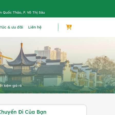
n Quốc Thảo, P. Võ Thị Sáu
 tức & ưu đãi
Liên hệ
ết kiệm giá rẻ
Chuyến Đi Của Bạn