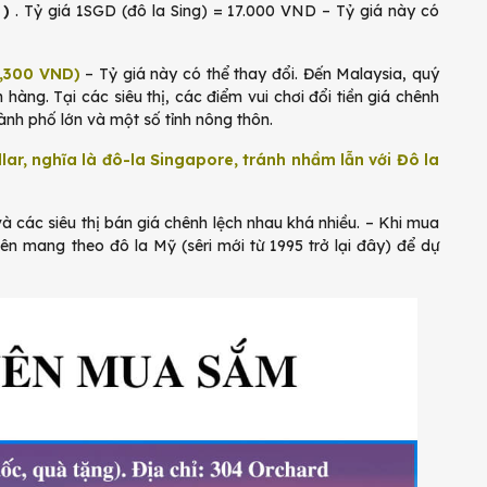
)
. Tỷ giá 1SGD (đô la Sing) = 17.000 VND – Tỷ giá này có
5,300 VND)
– Tỷ giá này có thể thay đổi. Đến Malaysia, quý
àng. Tại các siêu thị, các điểm vui chơi đổi tiền giá chênh
hành phố lớn và một số tỉnh nông thôn.
llar, nghĩa là đô-la Singapore, tránh nhầm lẫn với Đô la
 và các siêu thị bán giá chênh lệch nhau khá nhiều. – Khi mua
n mang theo đô la Mỹ (sêri mới từ 1995 trở lại đây) để dự