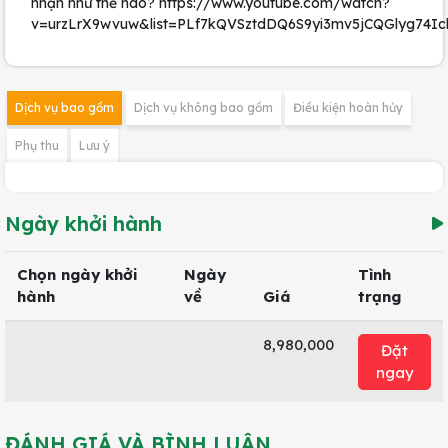
nhận như thế nào? https://www.youtube.com/watch?
v=urzLrX9wvuw&list=PLf7kQVSztdDQ6S9yi3mv5jCQGlyg74Ic
Dịch vụ bao gồm
Dịch vụ không bao gồm
Điều kiện hoàn hủy
Phụ thu
Lưu ý
Ngày khởi hành
Chọn ngày khởi
Ngày
Tình
hành
về
Giá
trạng
8,980,000
Đặt
ngay
ĐÁNH GIÁ VÀ BÌNH LUẬN