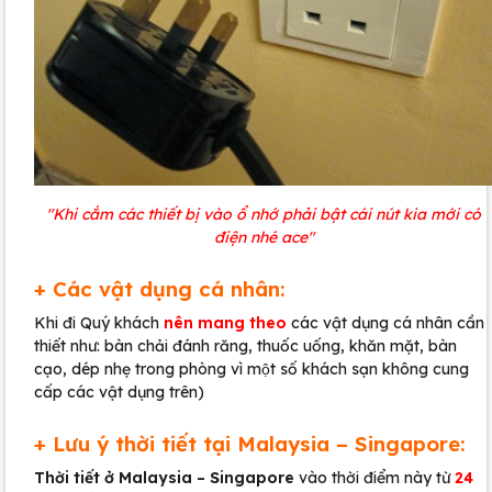
"Khi cắm các thiết bị vào ổ nhớ phải bật cái nút kia mới có
điện nhé ace"
+ Các vật dụng cá nhân:
Khi đi Quý khách
nên
mang theo
các vật dụng cá nhân cần
thiết như: bàn chải đánh răng, thuốc uống, khăn mặt, bàn
cạo, dép nhẹ trong phòng vì một số khách sạn không cung
cấp các vật dụng trên)
+ Lưu ý thời tiết tại Malaysia – Singapore:
Thời tiết ở Malaysia – Singapore
vào thời điểm này từ
24