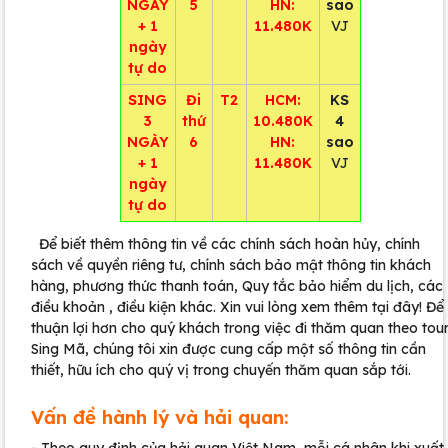
NGÀY
5
HN:
sao
+ 1
11.480K
VJ
ngày
tự do
SING
Đi
T2
HCM:
KS
3
thứ
10.480K
4
NGÀY
6
HN:
sao
+ 1
11.480K
VJ
ngày
tự do
Để biết thêm thông tin về các chính sách hoàn hủy, chính
sách về quyền riêng tư, chính sách bảo mật thông tin khách
hàng, phương thức thanh toán, Quy tắc bảo hiểm du lịch, các
điều khoản , điều kiện khác. Xin vui lòng xem thêm tại đây! Để
thuận lợi hơn cho quý khách trong việc đi thăm quan theo tou
Sing Mã, chúng tôi xin được cung cấp một số thông tin cần
thiết, hữu ích cho quý vị trong chuyến thăm quan sắp tới.
Vấn đề hành lý và hải quan: