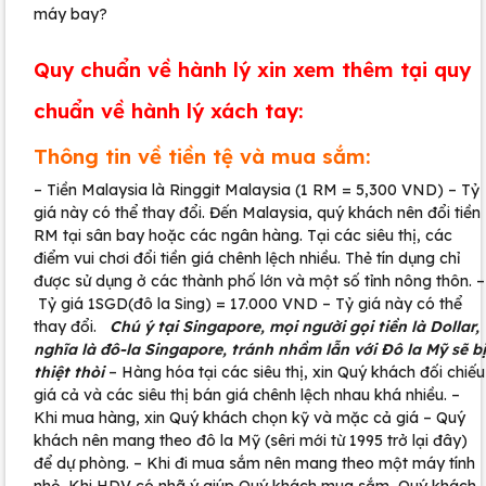
máy bay?
Quy chuẩn về hành lý xin xem thêm tại quy
chuẩn về hành lý xách tay:
Thông tin về tiền tệ và mua sắm:
– Tiền Malaysia là Ringgit Malaysia (1 RM = 5,300 VND) – Tỷ
giá này có thể thay đổi. Đến Malaysia, quý khách nên đổi tiền
RM tại sân bay hoặc các ngân hàng. Tại các siêu thị, các
điểm vui chơi đổi tiền giá chênh lệch nhiều. Thẻ tín dụng chỉ
được sử dụng ở các thành phố lớn và một số tỉnh nông thôn. –
Tỷ giá 1SGD(đô la Sing) = 17.000 VND – Tỷ giá này có thể
thay đổi.
Chú ý tại Singapore, mọi người gọi tiền là Dollar,
nghĩa là đô-la Singapore, tránh nhầm lẫn với Đô la Mỹ sẽ bị
thiệt thòi
– Hàng hóa tại các siêu thị, xin Quý khách đối chiếu
giá cả và các siêu thị bán giá chênh lệch nhau khá nhiều. –
Khi mua hàng, xin Quý khách chọn kỹ và mặc cả giá – Quý
khách nên mang theo đô la Mỹ (sêri mới từ 1995 trở lại đây)
để dự phòng. – Khi đi mua sắm nên mang theo một máy tính