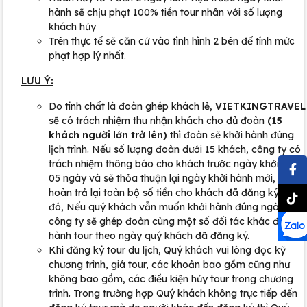
hành sẽ chịu phạt 100% tiền tour nhân với số lượng
khách hủy
Trên thực tế sẽ căn cứ vào tình hình 2 bên để tính mức
phạt hợp lý nhất.
LƯU Ý:
Do tính chất là đoàn ghép khách lẻ,
VIETKINGTRAVEL
sẽ có trách nhiệm thu nhận khách cho đủ đoàn
(15
khách người lớn trở lên)
thì đoàn sẽ khởi hành đúng
lịch trình. Nếu số lượng đoàn dưới 15 khách, công ty có
trách nhiệm thông báo cho khách trước ngày khởi hành
05 ngày và sẽ thỏa thuận lại ngày khởi hành mới, hoặc
hoàn trả lại toàn bộ số tiền cho khách đã đăng ký trước
đó, Nếu quý khách vẫn muốn khởi hành đúng ngày,
công ty sẽ ghép đoàn cùng một số đối tác khác để khởi
hành tour theo ngày quý khách đã đăng ký.
Khi đăng ký tour du lịch, Quý khách vui lòng đọc kỹ
chương trình, giá tour, các khoản bao gồm cũng như
không bao gồm, các điều kiện hủy tour trong chương
trình. Trong trường hợp Quý khách không trực tiếp đến