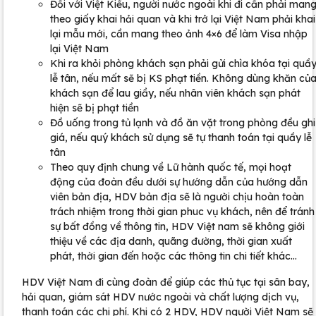
Đối với Việt Kiều, người nước ngoài khi đi cần phải man
theo giấy khai hải quan và khi trở lại Việt Nam phải khai
lại mẫu mới, cần mang theo ảnh 4×6 để làm Visa nhập
lại Việt Nam
Khi ra khỏi phòng khách sạn phải gửi chìa khóa tại quầ
lễ tân, nếu mất sẽ bị KS phạt tiền. Không dùng khăn củ
khách sạn để lau giầy, nếu nhân viên khách sạn phát
hiện sẽ bị phạt tiền
Đồ uống trong tủ lạnh và đồ ăn vặt trong phòng đều ghi
giá, nếu quý khách sử dụng sẽ tự thanh toán tại quầy lễ
tân
Theo quy định chung về Lữ hành quốc tế, mọi hoạt
động của đoàn đều dưới sự hướng dẫn của hướng dẫn
viên bản địa, HDV bản địa sẽ là người chịu hoàn toàn
trách nhiệm trong thời gian phuc vụ khách, nên để tránh
sự bất đồng về thông tin, HDV Việt nam sẽ không giới
thiệu về các địa danh, quãng đường, thời gian xuất
phát, thời gian đến hoặc các thông tin chi tiết khác…
HDV Việt Nam đi cùng đoàn để giúp các thủ tục tại sân bay,
hải quan, giám sát HDV nước ngoài và chất lượng dịch vụ,
thanh toán các chi phí. Khi có 2 HDV, HDV người Việt Nam sẽ