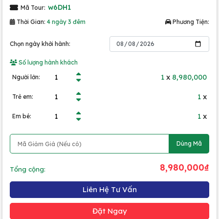
w6DH1
Mã Tour:
Thời Gian:
4 ngày 3 đêm
Phương Tiện:
Chọn ngày khởi hành:
Số lượng hành khách
1
x
8,980,000
Người lớn:
1
x
Trẻ em:
1
x
Em bé:
Dùng Mã
8,980,000₫
Tổng cộng:
Liên Hệ Tư Vấn
Đặt Ngay