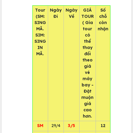
Tour
Ngày
Ngày
GIÁ
Số
(SM:
Đi
Về
TOUR
chỗ
SING
( Gía
còn
MÃ.
tour
nhận
SIM:
có
SING
thể
IN
thay
MÃ.
đổi
theo
giá
vé
máy
bay -
Đặt
muộn
giá
cao
hơn.
SM
29/4
3/5
12