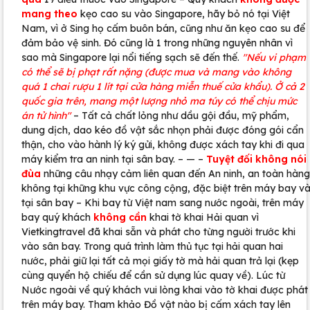
mang theo
kẹo cao su vào Singapore, hãy bỏ nó tại Việt
Nam, vì ở Sing họ cấm buôn bán, cũng như ăn kẹo cao su để
đảm bảo vệ sinh. Đó cũng là 1 trong những nguyên nhân vì
sao mà Singapore lại nổi tiếng sạch sẽ đến thế.
"Nếu vi phạm
có thể sẽ bị phạt rất nặng (được mua và mang vào không
quá 1 chai rượu 1 lít tại cửa hàng miễn thuế cửa khẩu). Ở cả 2
quốc gia trên, mang một lượng nhỏ ma túy có thể chịu mức
án tử hình"
– Tất cả chất lỏng như dầu gội đầu, mỹ phẩm,
dung dịch, dao kéo đồ vật sắc nhọn phải được đóng gói cẩn
thận, cho vào hành lý ký gửi, không được xách tay khi đi qua
máy kiểm tra an ninh tại sân bay. – — –
Tuyệt đối không nói
đùa
những câu nhạy cảm liên quan đến An ninh, an toàn hàng
không tại khững khu vực công cộng, đặc biệt trên máy bay v
tại sân bay – Khi bay từ Việt nam sang nước ngoài, trên máy
bay quý khách
không cần
khai tờ khai Hải quan vì
Vietkingtravel đã khai sẵn và phát cho từng người trước khi
vào sân bay. Trong quá trình làm thủ tục tại hải quan hai
nước, phải giữ lại tất cả mọi giấy tờ mà hải quan trả lại (kẹp
cùng quyển hộ chiếu để cần sử dụng lúc quay về). Lúc từ
Nước ngoài về quý khách vui lòng khai vào tờ khai được phát
trên máy bay. Tham khảo Đồ vật nào bị cấm xách tay lên