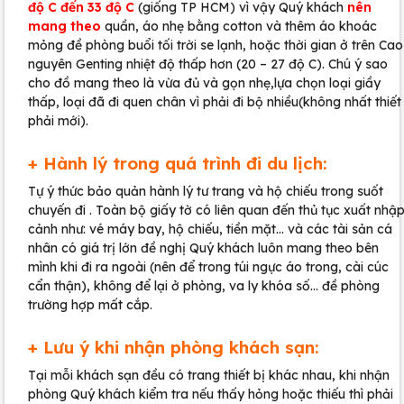
độ C đến 33 độ C
(giống TP HCM) vì vậy Quý khách
nên
mang theo
quần, áo nhẹ bằng cotton và thêm áo khoác
mỏng đề phòng buổi tối trời se lạnh, hoặc thời gian ở trên Cao
nguyên Genting nhiệt độ thấp hơn (20 – 27 độ C). Chú ý sao
cho đồ mang theo là vừa đủ và gọn nhẹ,lựa chọn loại giầy
thấp, loại đã đi quen chân vì phải đi bộ nhiều(không nhất thiết
phải mới).
+ Hành lý trong quá trình đi du lịch:
Tự ý thức bảo quản hành lý tư trang và hộ chiếu trong suốt
chuyến đi . Toàn bộ giấy tờ có liên quan đến thủ tục xuất nhậ
cảnh như: vé máy bay, hộ chiếu, tiền mặt… và các tài sản cá
nhân có giá trị lớn đề nghị Quý khách luôn mang theo bên
mình khi đi ra ngoài (nên để trong túi ngực áo trong, cài cúc
cẩn thận), không để lại ở phòng, va ly khóa số… đề phòng
trường hợp mất cắp.
+ Lưu ý khi nhận phòng khách sạn:
Tại mỗi khách sạn đều có trang thiết bị khác nhau, khi nhận
phòng Quý khách kiểm tra nếu thấy hỏng hoặc thiếu thì phải