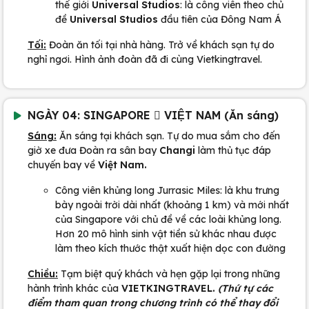
thế giới
Universal Studios
: là công viên theo chủ
đề
Universal Studios
đầu tiên của Đông Nam Á
Tối:
Đoàn ăn tối tại nhà hàng. Trở về khách sạn tự do
nghỉ ngơi. Hình ảnh đoàn đã đi cùng Vietkingtravel.
NGÀY 04: SINGAPORE  VIỆT NAM (Ăn sáng)
Sáng:
Ăn sáng tại khách sạn. Tự do mua sắm cho đến
giờ xe đưa Đoàn ra sân bay
Changi
làm thủ tục đáp
chuyến bay về
Việt Nam.
Công viên khủng long Jurrasic Miles: là khu trưng
bày ngoài trời dài nhất (khoảng 1 km) và mới nhất
của Singapore với chủ đề về các loài khủng long.
Hơn 20 mô hình sinh vật tiền sử khác nhau được
làm theo kích thước thật xuất hiện dọc con đường
Chiều:
Tạm biệt quý khách và hẹn gặp lại trong những
hành trình khác của
VIETKINGTRAVEL.
(Thứ tự các
điểm tham quan trong chương trình có thể thay đổi