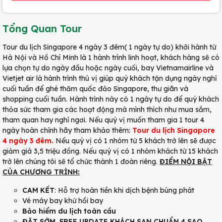
Tổng Quan Tour
Tour du lịch Singapore 4 ngày 3 đêm( 1 ngày tự do) khởi hành từ
Hà Nội và Hồ Chí Minh là 1 hành trình linh hoạt, khách hàng sẽ có
lựa chọn tự do ngày đầu hoặc ngày cuối, bay Vietnamairline và
Vietjet air là hành trình thú vị giúp quý khách tận dụng ngày nghỉ
cuối tuần để ghé thăm quốc đảo Singapore, thư giãn và
shopping cuối tuần. Hành trình này có 1 ngày tự do để quý khách
thỏa sức tham gia các hoạt động mà mình thích như mua sắm,
tham quan hay nghỉ ngơi. Nếu quý vị muốn tham gia 1 tour 4
ngày hoàn chỉnh hãy tham khảo thêm:
Tour du lịch Singapore
4 ngày 3 đêm.
Nếu quý vị có 1 nhóm từ 5 khách trở lên sẽ được
giảm giá 3,5 triệu đồng. Nếu quý vị có 1 nhóm khách từ 15 khách
trở lên chúng tôi sẽ tổ chức thành 1 đoàn riêng.
ĐIỂM NỘI BẬT
CỦA CHƯƠNG TRÌNH:
CAM KẾT
: Hỗ trợ hoàn tiền khi dịch bệnh bùng phát
Vé máy bay khứ hồi bay
Bảo hiểm du lịch toàn cầu
ĐẶT SỚM FREE UPDATE KHÁCH SẠN
CHUẨN 4 SAO