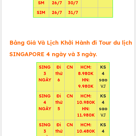
SM
26/7
30/7
SIM
26/7
31/7
Bảng Giá Và Lịch Khởi Hành đi Tour du lịch
SINGAPORE 4 ngày và 3 ngày.
SING
Đi
CN
HCM:
KS
3
thứ
8.980K
4
NGÀY
6
HN:
sao
9.980K
VJ
SING
Đi
CN
HCM:
KS
4
thứ
10.980K
4
NGÀY
5
HN:
sao
11.980K
VJ
SING
Đi
CN
HCM:
KS
3
thứ
10.480K
4