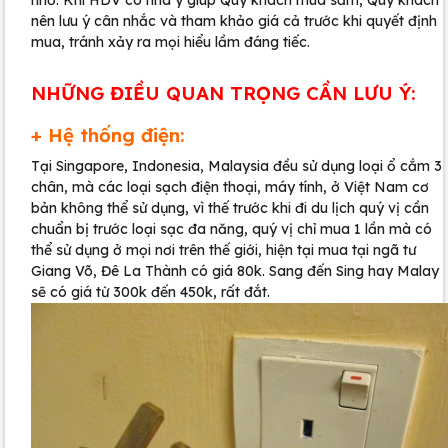
nhỏ. Khi HDV có nhã ý giúp Quý khách mua sắm, Quý khách
nên lưu ý cân nhắc và tham khảo giá cả trước khi quyết định
mua, tránh xảy ra mọi hiểu lầm đáng tiếc.
NHỮNG ĐIỀU QUAN TRỌNG CẦN LƯU Ý:
+ Hệ thống điện:
Tại Singapore, Indonesia, Malaysia đều sử dụng loại ổ cắm 3
chân, mà các loại sạch điện thoại, máy tính, ở Việt Nam cơ
bản không thể sử dụng, vì thế trước khi đi du lịch quý vị cần
chuẩn bị trước loại sạc đa năng, quý vị chỉ mua 1 lần mà có
thể sử dụng ở mọi nơi trên thế giới, hiện tại mua tại ngã tư
Giang Võ, Đê La Thành có giá 80k. Sang đến Sing hay Malay
sẽ có giá từ 300k đến 450k, rất đắt.