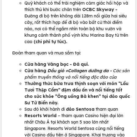
Quý khách có thể trải nghiệm cảm giác hồi hộp và
thích thú khi bước chân trên
OCBC Skyway -
Đường đi bộ trên không dài 128m nối giữa hai siêu
cây
,
rất thích hợp để đi bộ vào bất cứ thời điểm
nào, nơi có thể ngắm nhìn toàn bộ khu vườn và
khung cảnh thành phố vịnh khu Marina Bay từ trên
cao
(chi phí tự túc).
Đoàn tham quan và mua sắm tại:
Cửa hàng Vàng bạc - Đá quí.
Cửa hàng
Dầu gió +Collagen dưỡng da -
Các sản
phẩm truyền thống và nổi tiếng độc đáo của
Thưởng thức bữa trưa thịnh soạn với món “Lẩu
Tươi Thập Cẩm” đậm dấu ấn và nổi tiếng tốt
cho sức khỏe “Ông uống Bà khen” tại đảo quốc
Sư Tử Biển này.
Sau đó khởi hành đi
đảo Sentosa
tham quan
Resorts World
– tham quan Casino hiện đại lớn
nhất Châu Á tại khách sạn 5 sao lớn nhất
Singapore. Resorts World Sentosa cũng nổi tiếng
với Casino đầu tiên ở Singapore. Khai trương vào