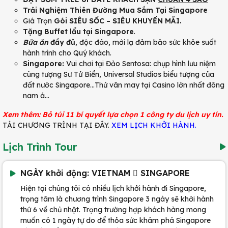
Trải Nghiệm Thiên Đường Mua Sắm Tại Singapore
Giá Trọn
Gói SIÊU SỐC – SIÊU KHUYẾN MÃI.
Tặng Buffet lẩu tại Singapore
.
Bữa ăn
đầy đủ
, độc đáo, mới lạ đảm bảo sức khỏe suốt
hành trình cho Quý khách.
Singapore:
Vui chơi tại Đảo Sentosa: chụp hình lưu niệm
cùng tượng Sư Tử Biển, Universal Studios biểu tượng của
đất nước Singapore…Thử vân may tại Casino lớn nhất đông
nam á…
Xem thêm: Bỏ túi 11 bí quyết lựa chọn 1 công ty du lịch uy tín.
TẢI CHƯƠNG TRÌNH TẠI ĐÂY.
XEM LỊCH KHỞI HÀNH.
Lịch Trình Tour
NGÀY khởi động: VIETNAM  SINGAPORE
Hiện tại chúng tôi có nhiều lịch khởi hành đi Singapore,
trọng tâm là chương trình Singapore 3 ngày sẽ khởi hành
thứ 6 về chủ nhật. Trọng trường hợp khách hàng mong
muốn có 1 ngày tự do để thỏa sức khám phá Singapore