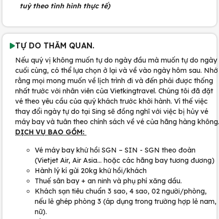
tuỳ theo tình hình thực tế)
TỰ DO THĂM QUAN.
Nếu quý vị không muốn tự do ngày đầu mà muốn tự do ngày
cuối cùng, có thể lựa chọn ở lại và về vào ngày hôm sau. Nhớ
rằng mọi mong muốn về lịch trình đi và đến phải được thống
nhất trước với nhân viên của Vietkingtravel. Chúng tôi đã đặt
vé theo yêu cầu của quý khách trước khởi hành. Vì thế việc
thay đổi ngày tự do tại Sing sẽ đồng nghĩ với việc bị hủy vé
máy bay và tuân theo chính sách về vé của hãng hàng không
DỊCH VỤ BAO GỒM:
Vé máy bay khứ hồi SGN – SIN - SGN theo đoàn
(Vietjet Air, Air Asia... hoặc các hãng bay tương đương)
Hành lý kí gửi 20kg khứ hồi/khách
Thuế sân bay + an ninh và phụ phí xăng dầu.
Khách sạn tiêu chuẩn 3 sao, 4 sao, 02 người/phòng,
nếu lẻ ghép phòng 3 (áp dụng trong trường hợp lẻ nam,
nữ).