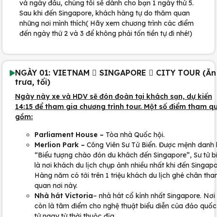
và ngày đầu, chúng tôi sẽ dành cho bạn 1 ngày thứ 5.
Sau khi đến Singapore, khách hàng tự do thăm quan
những nơi mình thích( Hãy xem chương trình các điểm
đến ngày thứ 2 và 3 để không phải tốn tiền tự đi nhé!)
NGÀY 01: VIETNAM  SINGAPORE  CITY TOUR (Ăn
trưa, tối)
Ngày này xe và HDV sẽ đón đoàn tại khách sạn, dự kiến
14:15 để tham gia chương trình tour. Một số điểm tham q
gồm:
Parliament House
–
Tòa nhà Quốc hội.
Merlion Park
–
Công Viên Sư Tử Biển. Được mệnh danh 
“Biểu tượng chào đón du khách đến Singapore”, Sư tử b
là nơi khách du lịch chụp ảnh nhiều nhất khi đến Singapo
Hàng năm có tới trên 1 triệu khách du lịch ghé chân th
quan nơi này.
Nhà hát Victoria
– nhà hát cổ kính nhất Singapore. Nơi
còn là tâm điểm cho nghệ thuật biểu diễn của đảo quốc
tử ngay từ thời thuộc địa.