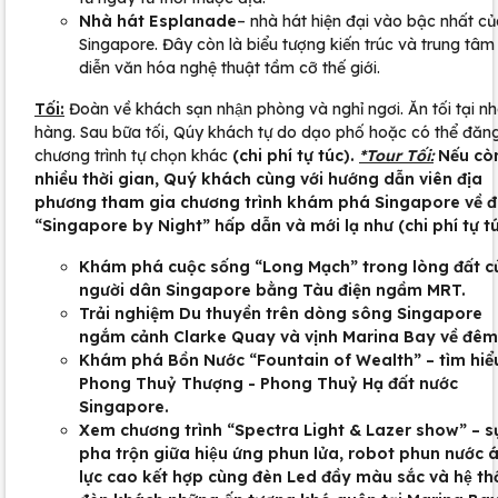
Nhà hát Esplanade
– nhà hát hiện đại vào bậc nhất c
Singapore. Đây còn là biểu tượng kiến trúc và trung tâm
diễn văn hóa nghệ thuật tầm cỡ thế giới.
Tối:
Đoàn về khách sạn nhận phòng và nghỉ ngơi. Ăn tối tại n
hàng. Sau bữa tối, Qúy khách tự do dạo phố hoặc có thể đăn
chương trình tự chọn khác
(chi phí tự túc).
*Tour Tối:
Nếu cò
nhiều thời gian, Quý khách cùng với hướng dẫn viên địa
phương tham gia chương trình khám phá Singapore về 
“Singapore by Night” hấp dẫn và mới lạ như (chi phí tự tu
Khám phá cuộc sống “Long Mạch” trong lòng đất c
người dân Singapore bằng Tàu điện ngầm MRT.
Trải nghiệm Du thuyền trên dòng sông Singapore
ngắm cảnh Clarke Quay và vịnh Marina Bay về đêm
Khám phá Bồn Nước “Fountain of Wealth” – tìm hiể
Phong Thuỷ Thượng - Phong Thuỷ Hạ đất nước
Singapore.
Xem chương trình “Spectra Light & Lazer show” – s
pha trộn giữa hiệu ứng phun lửa, robot phun nước 
lực cao kết hợp cùng đèn Led đầy màu sắc và hệ t