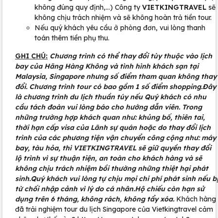
không đúng quy định,…) Công ty
VIETKINGTRAVEL
sẽ
không chịu trách nhiệm và sẽ không hoàn trả tiền tour.
Nếu quý khách yêu cầu ở phòng đơn, vui lòng thanh
toán thêm tiền phụ thu.
GHI CHÚ:
Chương trình có thể thay đổi tùy thuộc vào lịch
bay của Hãng Hàng Không và tình hình khách sạn tại
Malaysia, Singapore nhưng số điểm tham quan không thay
đổi. Chương trình tour có bao gồm 1 số điểm shopping.Đây
là chương trình du lịch thuần túy nếu Quý khách có nhu
cầu tách đoàn vui lòng báo cho hướng dẫn viên. Trong
những trường hợp khách quan như: khủng bố, thiên tai,
thời hạn cấp visa của Lãnh sự quán hoặc do thay đổi lịch
trình của các phương tiện vận chuyển công cộng như: máy
bay, tàu hỏa, thì VIETKINGTRAVEL sẽ giữ quyền thay đổi
lộ trình vì sự thuận tiện, an toàn cho khách hàng và sẽ
không chịu trách nhiệm bồi thường những thiệt hại phát
sinh.Quý khách vui lòng tự chịu mọi chi phí phát sinh nếu b
từ chối nhập cảnh vì lý do cá nhân.Hộ chiếu còn hạn sử
dụng trên 6 tháng, không rách, không tẩy xóa.
Khách hàng
đã trải nghiệm tour du lịch Singapore của Vietkingtravel cảm