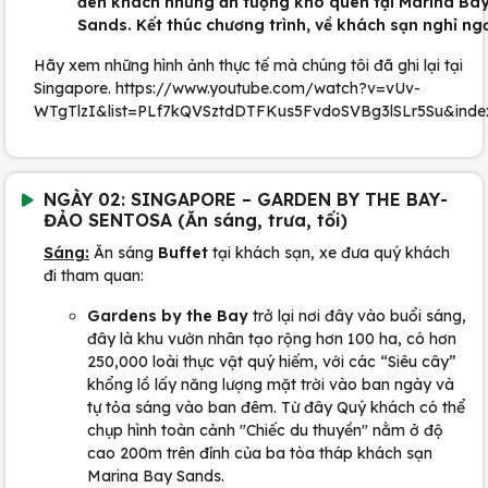
đèn khách những ấn tượng khó quên tại Marina Ba
Sands. Kết thúc chương trình, về khách sạn nghỉ ngơ
Hãy xem những hình ảnh thực tế mà chúng tôi đã ghi lại tại
Singapore. https://www.youtube.com/watch?v=vUv-
WTgTlzI&list=PLf7kQVSztdDTFKus5FvdoSVBg3lSLr5Su&inde
NGÀY 02: SINGAPORE – GARDEN BY THE BAY-
ĐẢO SENTOSA (Ăn sáng, trưa, tối)
Sáng:
Ăn sáng
Buffet
tại khách sạn, xe đưa quý khách
đi tham quan:
Gardens by the Bay
trở lại nơi đây vào buổi sáng,
đây là khu vườn nhân tạo rộng hơn 100 ha, có hơn
250,000 loài thực vật quý hiếm, với các “Siêu cây”
khổng lồ lấy năng lượng mặt trời vào ban ngày và
tự tỏa sáng vào ban đêm. Từ đây Quý khách có thể
chụp hình toàn cảnh "Chiếc du thuyền" nằm ở độ
cao 200m trên đỉnh của ba tòa tháp khách sạn
Marina Bay Sands.