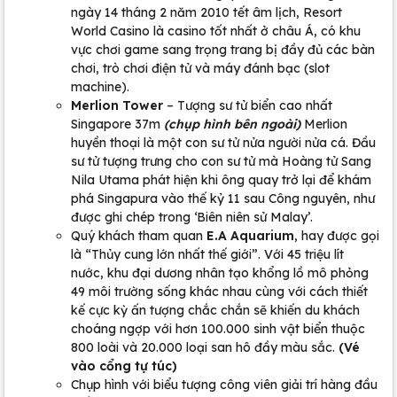
ngày 14 tháng 2 năm 2010 tết âm lịch, Resort
World Casino là casino tốt nhất ở châu Á, có khu
vực chơi game sang trọng trang bị đầy đủ các bàn
chơi, trò chơi điện tử và máy đánh bạc (slot
machine).
Merlion Tower
– Tượng sư tử biển cao nhất
Singapore 37m
(chụp hình bên ngoài)
Merlion
huyền thoại là một con sư tử nửa người nửa cá. Đầu
sư tử tượng trưng cho con sư tử mà Hoàng tử Sang
Nila Utama phát hiện khi ông quay trở lại để khám
phá Singapura vào thế kỷ 11 sau Công nguyên, như
được ghi chép trong ‘Biên niên sử Malay’.
Quý khách tham quan
E.A Aquarium
, hay được gọi
là “Thủy cung lớn nhất thế giới”. Với 45 triệu lít
nước, khu đại dương nhân tạo khổng lồ mô phỏng
49 môi trường sống khác nhau cùng với cách thiết
kế cực kỳ ấn tượng chắc chắn sẽ khiến du khách
choáng ngợp với hơn 100.000 sinh vật biển thuộc
800 loài và 20.000 loại san hô đầy màu sắc.
(Vé
vào cổng tự túc)
Chụp hình với biểu tượng công viên giải trí hàng đầu