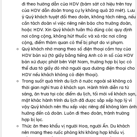
đi theo hướng dẫn của HDV (bám sát cờ hiệu trên tay
của HDV dẫn đoàn trong cự ly không quá 20 mét). Lưu
ý Quý khách tuyệt đối theo đoàn, không tách riêng, nếu
cần tách đoàn vì việc riêng nên báo cho trưởng đoàn,
hoặc HDV. Xin Quý khách tuân thủ đúng các quy định
nơi công cộng, không hút thuốc và xả rác nơi công
cộng, điểm thăm quan có thể bị phạt do vi phạm.
Quý khách nhớ mang theo số điện thoại cầm tay của
HDV bản xứ (tờ giấy bằng tiếng Anh có in số của HDV
bản xứ được phát bên Việt Nam, trường hợp bị lạc có
thể đưa tờ giấy đó nhờ người qua đường điện thoại cho
HDV nếu khách không có điện thoại).
Trong suốt quá trình du lịch ở nước ngoài sẽ không có
thời gian nghỉ trưa ở khách sạn. Hành trình diễn ra từ
sáng, ăn trưa tại các điểm du lịch, tối mới về khách sạn,
mặt khác hành trình du lịch đã được sắp xếp hợp lý vì
vậy Quý khách nên thu xếp việc riêng để không làm ảnh
hưởng đến cả đoàn. Luôn đi theo đoàn, tránh trường
hợp bị lạc.
Thức ăn theo khẩu vị người Hoa, người Ấn. Du khách
nên mang theo ruốc phòng khi không hợp khẩu vị.