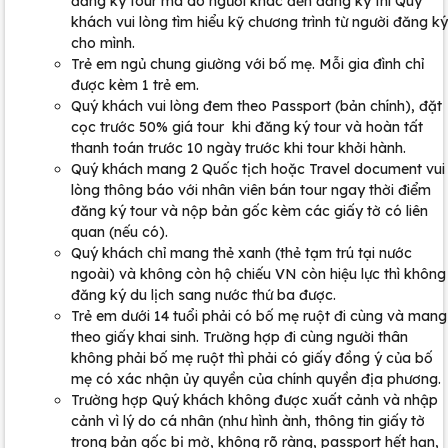
đăng ký tour mà do người khác đến đăng ký thì Quý
khách vui lòng tìm hiểu kỹ chương trình từ người đăng ký
cho mình.
Trẻ em ngủ chung giường với bố mẹ. Mỗi gia đình chỉ
được kèm 1 trẻ em.
Quý khách vui lòng đem theo Passport (bản chính), đặt
cọc trước 50% giá tour khi đăng ký tour và hoàn tất
thanh toán trước 10 ngày trước khi tour khởi hành.
Quý khách mang 2 Quốc tịch hoặc Travel document vui
lòng thông báo với nhân viên bán tour ngay thời điểm
đăng ký tour và nộp bản gốc kèm các giấy tờ có liên
quan (nếu có).
Quý khách chỉ mang thẻ xanh (thẻ tạm trú tại nước
ngoài) và không còn hộ chiếu VN còn hiệu lực thì không
đăng ký du lịch sang nước thứ ba được.
Trẻ em dưới 14 tuổi phải có bố mẹ ruột đi cùng và mang
theo giấy khai sinh. Trường hợp đi cùng người thân
không phải bố mẹ ruột thì phải có giấy đồng ý của bố
mẹ có xác nhận ủy quyền của chính quyền địa phương.
Trường hợp Quý khách không được xuất cảnh và nhập
cảnh vì lý do cá nhân (như hình ành, thông tin giấy tờ
trong bản gốc bị mờ, không rõ ràng, passport hết hạn,