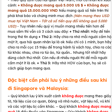
- Theo quy định của hải quan Việt Nam, mỗi cá nhân khi xuất
cảnh:
+ Không được mang quá 5.000 US $
+ Không được
mang quá 15.000.000 VND
Nếu mang quá số tiền trên thì
phải khai báo và chứng minh muc đích
(Nên mang theo USD
mua tại Việt Nam – Tất cả số tiền quy đổi không quá 5.000
USD)
- Tuy nhiên nếu quý vị muốn mang nhiều tiền hơn để
mua sắm thì vẫn có 3 cách sau đây:
+ Thứ nhất:
Hãy để tiền
trong thẻ tín dụng
+ Thứ 2:
Hãy chia ra nhờ mỗi người cầm hộ
một ít, qua hải quan nhân lại là ok Nếu chỉ có 1 mình, bạn hãy
chia ra mỗi cọc 15 triệu để trong hành lý xách tay, chia ra các
túi khác nhau, chia ra túi áo, túi quần… Nhưng tốt nhất hãy
dùng cách thứ nhất. Còn nếu đi nhiều người thì để mỗi người
cầm một ít là ok.
+ Thứ 3:
Hãy nhờ HDV của bạn, họ sẽ có
cách giúp bạn mang qua.
Đặc biệt cần phải lưu ý những điều sau khi
đi Singapore và Malaysia:
– Quý khách lưu ý khi xuất cảnh
không được
mang theo giấy
tờ, tài liệu của cơ quan, Đảng và nhà nước, vật liệu nổ, vũ khí
và các vật liệu bị cấm khác. – Quý khách
không được mang
quá
19 điếu thuốc vào Singapore – Qúy khách
không được