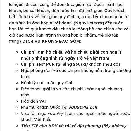
là người đi cuối cùng để đôn đốc, giám sát đoàn tránh lạc
khách, bỏ sót khách, đảm bảo tiến độ thời gian. Quý khách
hết sức lưu ý về thời gian quy định tại các điểm tham quan tự
do tránh trường hợp bị rớt đoàn. (Ngay khi sang đến nước
bạn tất cả quý khách đều chỉnh lại đồng hồ cho chính các với
giờ của nước bạn, tránh trường hợp bị nhầm, trễ giờ tập
trung)
DICH VỤ KHÔNG BAO GỒM:
Chi phí làm hộ chiếu và hộ chiếu phải còn hạn ít
nhất 6 tháng tính từ ngày trở về Việt Nam.
Chi phí test PCR tại Sing 26usd/khách (nếu có)
Ngủ phòng đơn và các chi phí không nằm trong chương
trình.
Hành lý quá cước quy định
Điện thoại, giặt là và các chi phí khác ngoài chương
trình.
Hóa đơn VAT
Phụ thu khách Quốc Tế:
30USD/khách
Visa tái nhập vào Việt Nam cho người nước ngoài hoặc
khách Việt Kiều
Tiền TIP cho HDV và tài xế địa phương (3$/ khách/