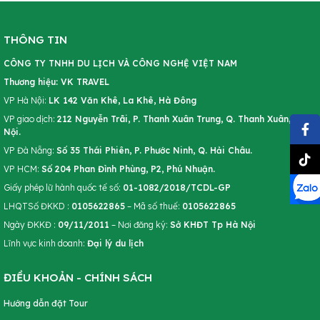
Phú Quốc
Sapa
THÔNG TIN
CÔNG TY TNHH DU LỊCH VÀ CÔNG NGHỆ VIỆT NAM
Thương hiệu: VK TRAVEL
VP Hà Nội:
LK 142 Văn Khê, La Khê, Hà Đông
VP giao dịch:
212 Nguyễn Trãi, P. Thanh Xuân Trung, Q. Thanh Xuân, Hà
Nội.
VP Đà Nẵng:
Số 35 Thái Phiên, P. Phước Ninh, Q. Hải Châu.
VP HCM:
Số 204 Phan Đình Phùng, P2, Phú Nhuận.
Giấy phép lữ hành quốc tế số:
01-1082/2018/TCDL-GP
LHQTSố ĐKKD :
0105622865
– Mã số thuế:
0105622865