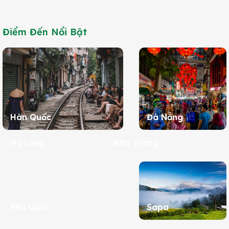
Điểm Đến Nổi Bật
Hàn Quốc
Đà Nẵng
Hạ Long
Nha Trang