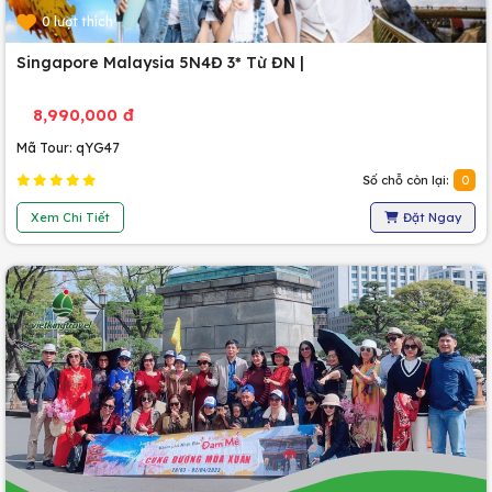
0 lượt thích
Singapore Malaysia 5N4Đ 3* Từ ĐN |
8,990,000 đ
Mã Tour: qYG47
Số chỗ còn lại:
0
Xem Chi Tiết
Đặt Ngay