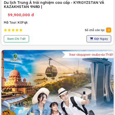
Du lịch Trung Á trải nghiệm cao cấp - KYRGYZSTAN VÀ
KAZAKHSTAN 9N8Đ |
59,900,000 đ
Mã Tour: K0Fqk
Số chỗ còn lại:
0
Xem Chi Tiết
Đặt Ngay