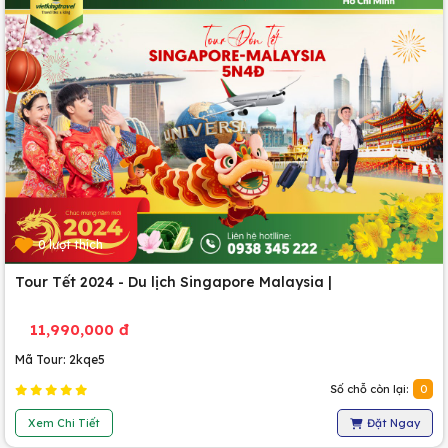
0 lượt thích
Tour Tết 2024 - Du lịch Singapore Malaysia |
11,990,000 đ
Mã Tour: 2kqe5
Số chỗ còn lại:
0
Xem Chi Tiết
Đặt Ngay