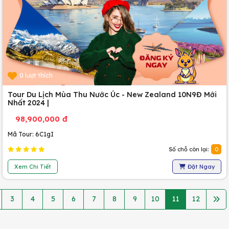
0 lượt thích
Tour Du Lịch Mùa Thu Nước Úc - New Zealand 10N9Đ Mới
Nhất 2024 |
98,900,000 đ
Mã Tour: 6C1gI
Số chỗ còn lại:
0
Xem Chi Tiết
Đặt Ngay
3
4
5
6
7
8
9
10
11
12