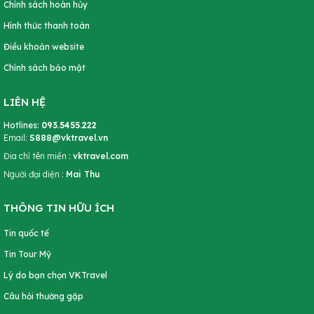
Ngày ĐKKĐ :
09/11/2011
– Nơi đăng ký:
Sở KHĐT Tp Hà Nội
Lĩnh vực kinh doanh:
Đại lý du lịch
ĐIỀU KHOẢN - CHÍNH SÁCH
Hướng dẫn đặt Tour
Chính sách hoàn hủy
Hình thức thanh toán
Điều khoản website
Chính sách bảo mật
LIÊN HỆ
Hotlines:
093.5455.222
Email:
S888@vktravel.vn
Đia chỉ tên miền :
vktravel.com
Người đại diện :
Mai Thu