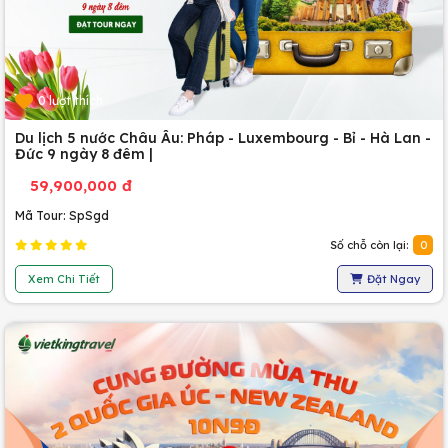
0 lượt thích
Du lịch 5 nước Châu Âu: Pháp - Luxembourg - Bỉ - Hà Lan -
Đức 9 ngày 8 đêm |
59,900,000 đ
Mã Tour: SpSgd
Số chỗ còn lại:
0
Xem Chi Tiết
Đặt Ngay