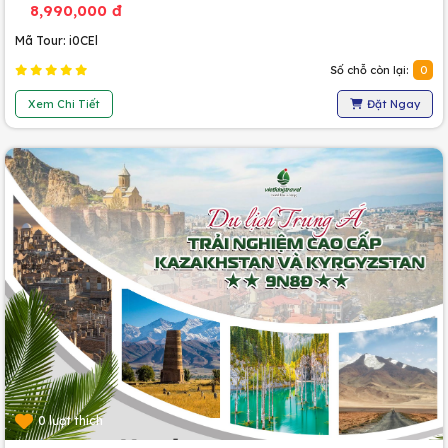
8,990,000 đ
Mã Tour: i0CEl
Số chỗ còn lại:
0
Xem Chi Tiết
Đặt Ngay
0 lượt thích