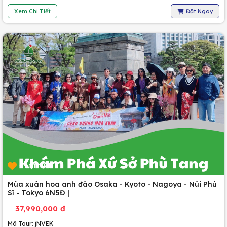
Xem Chi Tiết
Đặt Ngay
0 lượt thích
Mùa xuân hoa anh đào Osaka - Kyoto - Nagoya - Núi Phú
Sĩ - Tokyo 6N5Đ |
37,990,000 đ
Mã Tour: jNVEK