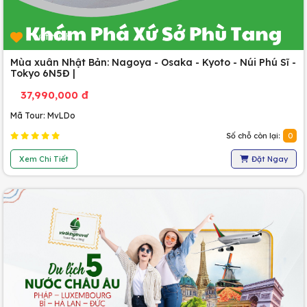
0 lượt thích
Mùa xuân Nhật Bản: Nagoya - Osaka - Kyoto - Núi Phú Sĩ -
Tokyo 6N5Đ |
37,990,000 đ
Mã Tour: MvLDo
Số chỗ còn lại:
0
Xem Chi Tiết
Đặt Ngay