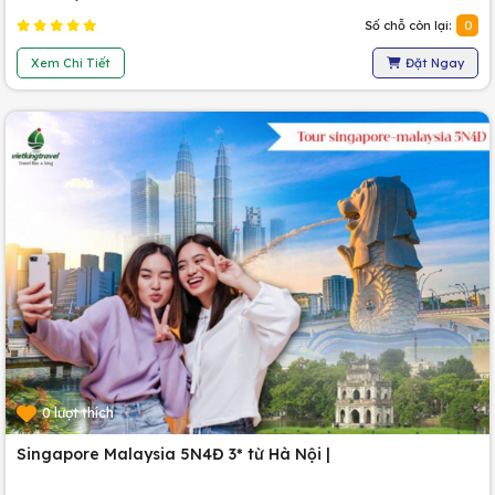
Số chỗ còn lại:
0
Xem Chi Tiết
Đặt Ngay
0 lượt thích
Singapore Malaysia 5N4Đ 3* từ Hà Nội |