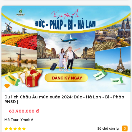
0 lượt thích
Du lịch Châu Âu mùa xuân 2024: Đức - Hà Lan - Bỉ - Pháp
9N8Đ |
63,900,000 đ
Mã Tour: YmabV
Số chỗ còn lại:
0